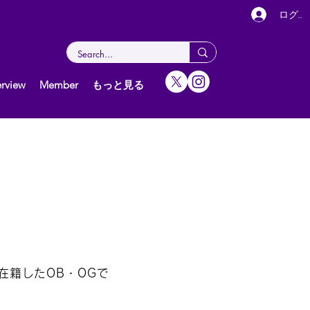
ログイ
rview
Member
もっと見る
在籍したOB・OGで