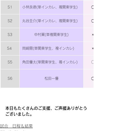
S1
小林良徳(単インカレ、複関東学生)
◯
S2
丸谷圭介(単インカレ、複関東学生)
◯
S3
中村翼(単複関東学生)
×
S4 
岡崎開(単関東学生、複インカレ)
×
S5
角田優太(単関東学生、複インカレ)
○
S6
松田一優
◯
本日もたくさんのご支援、ご声援ありがとう
ございました。
試合 日程＆結果