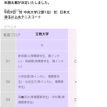
2014.10〜
れ替え戦が決定いたしました。
男子（団体）
9月9日　対 中央大学(2部1位)  於: 日本大
学玉川上水テニスコート
2015.10～
イベント
立教大学
監督ブログ
6
新垣勇斗(単関東学生、複インカ
D1
レ)・岡崎開(単関東学生、複インカ
◯
レ)
小林良徳(単インカレ、複関東学
D2
生)・丸谷圭介(単インカレ、複関東
×
学生)
宮﨑涼太(単複関東学生)・中村翼(単
D3
◯
複関東学生)