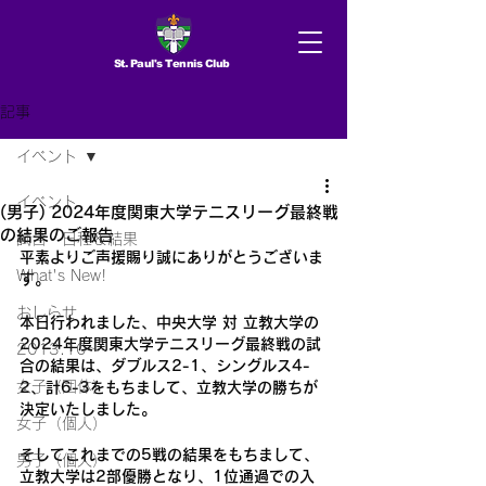
St. Paul's Tennis Club
記事
イベント
イベント
(男子) 2024年度関東大学テニスリーグ最終戦
の結果のご報告
試合 日程＆結果
平素よりご声援賜り誠にありがとうございま
What's New!
す。
おしらせ
本日行われました、中央大学 対 立教大学の
2024年度関東大学テニスリーグ最終戦の試
2013.10〜
合の結果は、ダブルス2-1、シングルス4-
女子（団体）
2、計6-3をもちまして、立教大学の勝ちが
決定いたしました。
女子（個人）
そしてこれまでの5戦の結果をもちまして、
男子（個人）
立教大学は2部優勝となり、1位通過での入