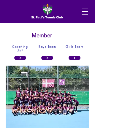
St. Paul's Tennis Club
Member
Coaching
Boys Team
Girls Team
Stff