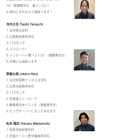
16〈単関東学生、複インカレ〉
6.美白になれるよう頑張ります！
寺内大志:Taishi Terauchi
1.法学部法学科
2.立教新座高等学校
3.173センチ
4.ストローカー
5.インターハイ複ベスト32 〈複関東学生〉
6.何事にも頑張ります
原穣太朗:Jotaro Hara
1.法学部国際ビジネス法学科
2.立教池袋高等学校
3.172センチ
4.低弾道ストーローク
5.関東高団体ベスト8 〈複関東学生〉
6.ビッグサーバーになってみせます
松本 陽玖:Haruku Matsumoto
1.経営学部経営学科
2.茨城キリスト教学園高等学校