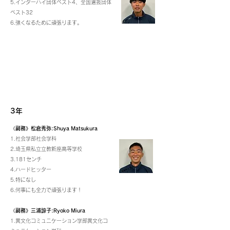
5.インターハイ団体ベスト4、全国選抜団体
ベスト32
6.強くなるために頑張ります。
3年
《副務》松倉秀弥:Shuya Matsukura
1.社会学部社会学科
2.埼玉県私立立教新座高等学校
3.181センチ
4.ハードヒッター
5.特になし
6.何事にも全力で頑張ります！
《副務》三浦諒子:Ryoko Miura
1.異文化コミュニケーション学部異文化コ