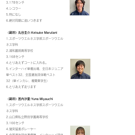
3.178センチ
4.シコラー
5.特になし
6.絶対同期に追いつきます
《副将》丸谷圭介:Keisuke Marutani
1.スポーツウエルネス学部スポーツウエル
ネス学科
2.浦和麗明高等学校
3.168センチ
4.とりあえずコートに入れる。
5.インターハイ単複出場、全日本ジュニア
単ベスト32、全国選抜団体戦ベスト
32〈単インカレ、複関東学生〉
6.とりあえず走ります
《副将》宮内汐夏:Yuna Miyauchi
1.スポーツウエルネス学部スポーツウエル
ネス学科
2.山口県私立野田学園高等学校
3.166センチ
4.猪突猛進ボレーヤー