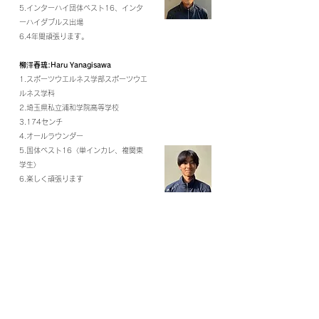
5.インターハイ団体ベスト16、インタ
ーハイダブルス出場
6.4年間頑張ります。
柳澤春琉:Haru Yanagisawa
1.スポーツウエルネス学部スポーツウエ
ルネス学科
2.埼玉県私立浦和学院高等学校
3.174センチ
4.オールラウンダー
5.国体ベスト16〈単インカレ、複関東
学生〉
6.楽しく頑張ります