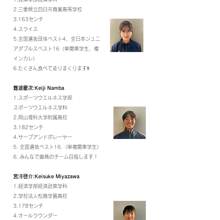
2.三重県立四日市商業高等学校
3.163センチ
4.スライス
5.全国選抜団体ベスト4、全日本ジュニ
アダブルスベスト16〈単関東学生、複
インカレ〉
6.たくさん食べて走りまくります‼
難波慶次:Keiji Namba
1.スポーツウエルネス学部
スポーツウエルネス学科
2.岡山理科大学附属高校
3.182センチ
4.サーブアンドボレーヤー
5. 全国選抜ベスト16.〈単複関東学生〉
6. みんなで最高のチーム目指します！
宮澤啓介:Keisuke Miyazawa
1.経済学部経済政策学科
2.学校法人松商学園高校
3.178センチ
4.オールラウンダー