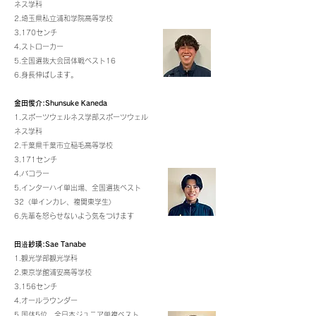
ネス学科
2.埼玉県私立浦和学院高等学校
3.170センチ
4.ストローカー
5.全国選抜大会団体戦ベスト16
6.身長伸ばします。
金田俊介:Shunsuke Kaneda
1.スポーツウェルネス学部スポーツウェル
ネス学科
2.千葉県千葉市立稲毛高等学校
3.171センチ
4.バコラー
5.インターハイ単出場、全国選抜ベスト
32〈単インカレ、複関東学生〉
6.先輩を怒らせないよう気をつけます
田邉紗瑛:Sae Tanabe
1.観光学部観光学科
2.東京学館浦安高等学校
3.156センチ
4.オールラウンダー
5.国体5位、全日本ジュニア単複ベスト