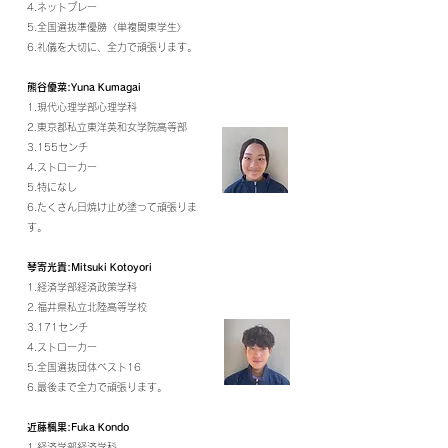
4.ネットプレー
5.全国選抜準優勝〈単複関東学生〉
6.礼儀を大切に、全力で頑張ります。
熊谷優菜:Yuna Kumagai
1.現代心理学部心理学科
2.東京都私立東洋英和女学院高等部
3.155センチ
4.ストローカー
5.特になし
6.たくさん日焼け止め塗って頑張りま
す。
琴寄光貴:Mitsuki Kotoyori
1.経済学部経済政策学科
2.福井県私立北陸高等学校
3.171センチ
4.ストローカー
5.全国選抜団体ベスト16
6.最後まで全力で頑張ります。
近藤楓果:Fuka Kondo
1.経済学部経済学科