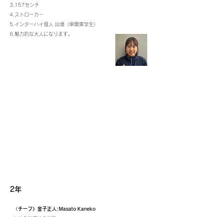
3.157センチ
4.ストローカ－
5.インターハイ個人 出場〈単関東学生〉
6.魅力的な大人になります。
2年
《チーフ》金子正人:Masato Kaneko