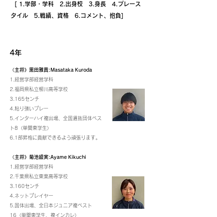
[ 1.学部・学科 2.出身校 3.身長 4.プレース
タイル 5.戦績、資格 6.コメント、抱負]
4年
《主将》黒田雅貴:Masataka Kuroda
1.経営学部経営学科
2.福岡県私立柳川高等学校
3.165センチ
4.粘り強いプレー
5.インターハイ複出場、全国選抜団体ベス
ト8〈単関東学生〉
6.1部昇格に貢献できるよう頑張ります。
《主将》菊池綾実:Ayame Kikuchi
1.経営学部経営学科
2.千葉県私立東葉高等学校
3.160センチ
4.ネットプレイヤー
5.国体出場、全日本ジュニア複ベスト
16〈単関東学生、複インカレ〉