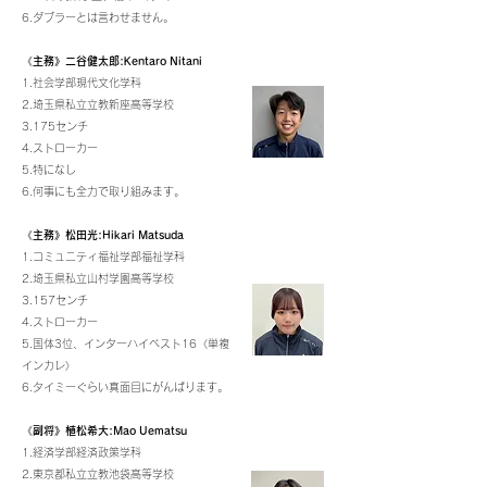
6.ダブラーとは言わせません。
《主務
》二谷健太郎:Kentaro Nitani
1.社会学部現代文化学科
2.埼玉県私立立教新座高等学校
3.175センチ
4.ストローカー
5.特になし
6.何事にも全力で取り組みます。
《主務》松田光:Hikari Matsuda
1.コミュニティ福祉学部福祉学科
2.埼玉県私立山村学園高等学校
3.157センチ
4.ストローカー
5.国体3位、インターハイベスト16〈単複
インカレ〉
6.タイミーぐらい真面目にがんばります。
《副将》植松希大:Mao Uematsu
1.経済学部経済政策学科
2.東京都私立立教池袋高等学校