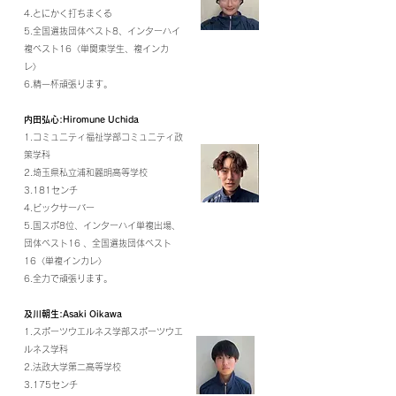
4.とにかく打ちまくる
5.全国選抜団体ベスト8、インターハイ
複ベスト16〈単関東学生、複インカ
レ〉
6.精一杯頑張ります。
内田弘心:Hiromune Uchida
1.コミュニティ福祉学部コミュニティ政
策学科
2.埼玉県私立浦和麗明高等学校
3.181センチ
4.ビックサーバー
5.国スポ8位、インターハイ単複出場、
団体ベスト16 、全国選抜団体ベスト
16〈単複インカレ〉
6.全力で頑張ります。
及川朝生:Asaki Oikawa
1.スポーツウエルネス学部スポーツウエ
ルネス学科
2.法政大学第二高等学校
3.175センチ