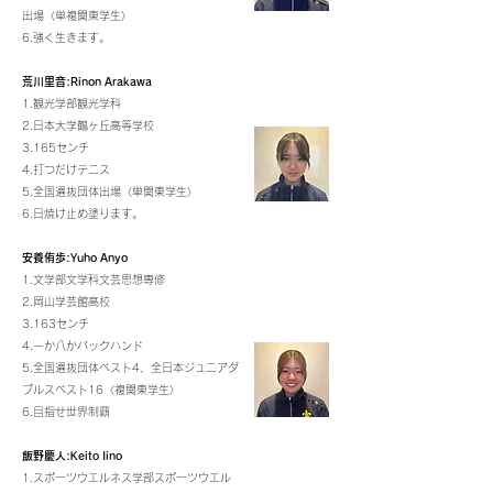
出場〈単複関東学生〉
6.強く生きます。
荒川里音:Rinon Arakawa
1.観光学部観光学科
2.日本大学鶴ヶ丘高等学校
3.165センチ
4.打つだけテニス
5.全国選抜団体出場〈単関東学生〉
6.日焼け止め塗ります。
安養侑歩:Yuho Anyo
1.文学部文学科文芸思想専修
2.岡山学芸館高校
3.163センチ
4.一か八かバックハンド
5.全国選抜団体ベスト4、全日本ジュニアダ
ブルスベスト16〈複関東学生〉
6.目指せ世界制覇
飯野慶人:Keito Iino
1.スポーツウエルネス学部スポーツウエル