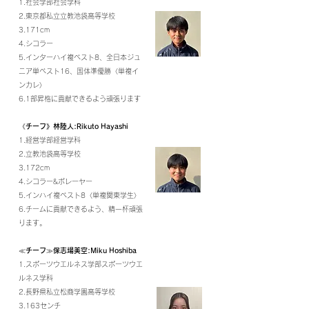
1.社会学部社会学科
2.東京都私立立教池袋高等学校
3.171cm
4.シコラー
5.インターハイ複ベスト8、全日本ジュ
ニア単ベスト16、国体準優勝〈単複イ
ンカレ〉
6.1部昇格に貢献できるよう頑張ります
《チーフ》林陸人:Rikuto Hayashi
1.経営学部経営学科
2.立教池袋高等学校
3.172cm
4.シコラー&ボレーヤー
5.インハイ複ベスト8〈単複関東学生〉
6.チームに貢献できるよう、精一杯頑張
ります。
≪チーフ≫保志場美空:Miku Hoshiba
1.スポーツウエルネス学部スポーツウエ
ルネス学科
2.長野県私立松商学園高等学校
3.163センチ