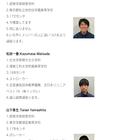
1.経営学部経営学科
2.東京都私立世田谷学園高等学校
3.172センチ
4.今模索してます
5.特にありません
6.いち早くメンバーの人に追いつけるよう
頑張ります。
松田一優:Kazumasa Matsuda
1.社会学部現代文化学科
2.湘南工科大学附属高等学校
3.168センチ
4.ストローカー
5.全国選抜団体戦準優勝、全日本ジュニア
ベスト16〈単インカレ〉
6.誠心誠意頑張ります。
山下泰生:Taisei Yamashita
1.経営学部経営学科
2.東京学館浦安高等学校
3.178センチ
4.ボレーヤー