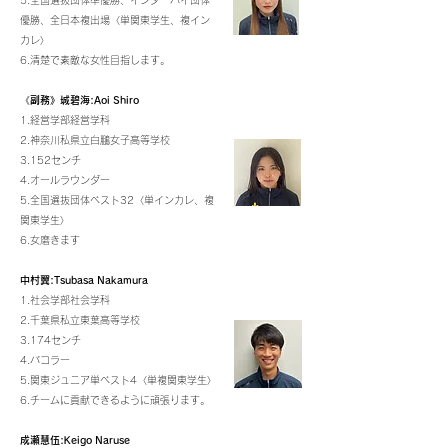
5.全国選抜団体準優勝、インターハイ団体
優勝、全日本複出場〈単関東学生、複イン
カレ〉
6.清楚で素敵な女性目指します。
《副務
》城碧海:Aoi Shiro
1.経営学部経営学科
2.神奈川私県立白鵬女子高等学校
3.152センチ
4.オールラウンダー
5.全国選抜団体ベスト32〈単インカレ、複
関東学生〉
6.女磨きます
中村翼:Tsubasa Nakamura
1.社会学部社会学科
2.千葉県私立東葉高等学校
3.174センチ
4.バコラー
5.関東ジュニア単ベスト4〈単複関東学生〉
6.チームに貢献できるように頑張ります。
成瀬慧伍:Keigo Naruse