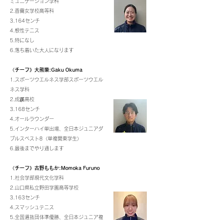
ミュニケーション学科
2.香蘭女学校高等科
3.164センチ
4.根性テニス
5.特になし
6.落ち着いた大人になります
《チーフ》大熊樂:Gaku Okuma
1.スポーツウエルネス学部スポーツウエル
ネス学科
2.成蹊高校
3.168センチ
4.オールラウンダー
5.インターハイ単出場、全日本ジュニアダ
ブルスベスト8〈単複関東学生〉
6.最後までやり通します
《チーフ》古野ももか:Momoka Furuno
1.社会学部現代文化学科
2.山口県私立野田学園高等学校
3.163センチ
4.スマッシュテニス
5.全国選抜団体準優勝、全日本ジュニア複