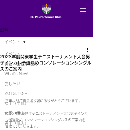
St. Paul's Tennis Club
記事
イベント
イベント
2023年度関東学生テニストーナメント大会男
子インカレ予選決めコンソレーションシングル
試合 日程＆結果
スのご案内
What's New!
おしらせ
2013.10〜
平素よりご声援賜り誠にありがとうございます。
女子（団体）
女子（個人）
2023年関東学生テニストーナメント大会男子インカ
レ予選決めコンソレーションシングルスのご案内を
男子（個人）
させていただきます。