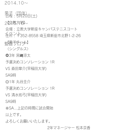
2014.10〜
男子（団体）
日程 : 5月20日(土)
【立教大学】
2015.10～
会場 : 立教大学新座キャンパステニスコート
イベント
住所 : 〒352-8558 埼玉県新座市北野1-2-26
【男子チーム】
監督ブログ
〈シングルス〉
◎3年 宮﨑涼太
予選決めコンソレーション 1R
VS 森田皐介(早稲田大学)
SA9時
◎1年 丸谷圭介
予選決めコンソレーション 1R
VS 清水拓弓(早稲田大学)
SA9時
※SA...上記の時間に試合開始
以上です。
よろしくお願いいたします。
　　2年マネージャー 松本京香