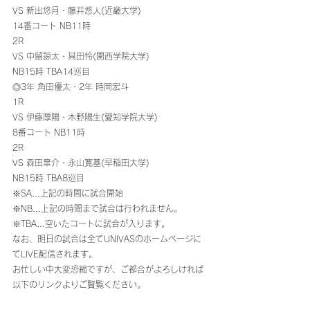
VS 新出悠月・藤井悠人(近畿大学)
14番コート NB11時
2R
VS 中留諒太・其田怜(関西学院大学)
NB15時 TBA14巡目 
◎3年 角田優太・2年 時岡宏斗
1R
VS 伊藤厚陽・木野陽生(愛知学院大学)
8番コート NB11時
2R
VS 森田皐介・永山寛基(早稲田大学)
NB15時 TBA8巡目 
※SA…上記の時間に試合開始
※NB…上記の時間まで試合は行われません。
※TBA…空いたコートに試合が入ります。 
なお、明日の試合は全てUNIVASのホームページに
てLIVE配信されます。
お忙しい中大変恐縮ですが、ご都合がよろしければ
以下のリンクよりご賢覧ください。 