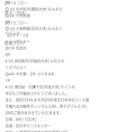
2014.10〜
2R
◯ VS 中村秋河(関西大学) 6-4,6-0 
男子（団体）
◎3年 小林良徳
2R
2015.10～
◯ VS 小泉熙毅(日本大学) 6-4,6-1 
イベント
【女子チーム】
＜シングルス＞ 
監督ブログ
◎1年 松田光
2R
× VS 宮田萌芳(早稲田大学) 4-6,0-6 
＜ダブルス＞ 
◎4年 木村菫・2年 小川すみれ
1R
× VS 塚田結・石澤千花(筑波大学) 5-7,1-6 
本日もご声援ありがとうございました。 
また、明日行われます2023年度全日本学生テニス選
手権大会本戦男子シングルス3R、男子ダブルス1R、
2Rのご案内をさせていただきます。 
日程：8月17日(木)
会場：四日市テニスセンター