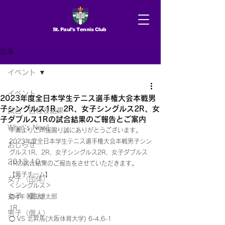
St. Paul's Tennis Club
記事
イベント
イベント
2023年度全日本学生テニス選手権大会本戦男
子シングルス1R、2R、女子シングルス2R、女
試合 日程＆結果
子ダブルス1Rの試合結果のご報告とご案内
What's New!
平素よりご声援賜り誠にありがとうございます。
2023年度全日本学生テニス選手権大会本戦男子シン
おしらせ
グルス1R、2R、女子シングルス2R、女子ダブルス
2013.10〜
1Rの試合結果のご報告をさせていただきます。 
【男子チーム】
女子（団体）
＜シングルス＞ 
女子（個人）
◎4年 稲田康太郎
1R
男子（個人）
◯ VS 北昇馬(大阪体育大学) 6-4,6-1