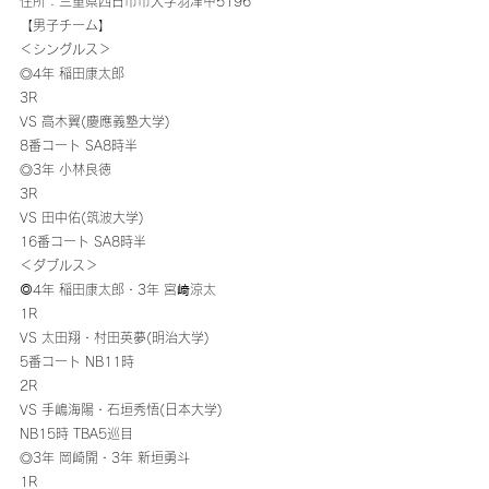
住所：三重県四日市市大字羽津甲5196 
【男子チーム】
＜シングルス＞ 
◎4年 稲田康太郎
3R
VS 高木翼(慶應義塾大学)
8番コート SA8時半 
◎3年 小林良徳
3R
VS 田中佑(筑波大学)
16番コート SA8時半 
＜ダブルス＞ 
◎4年 稲田康太郎・3年 宮﨑涼太
1R
VS 太田翔・村田英夢(明治大学)
5番コート NB11時
2R
VS 手嶋海陽・石垣秀悟(日本大学)
NB15時 TBA5巡目 
◎3年 岡崎開・3年 新垣勇斗
1R