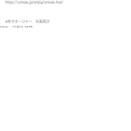
https://univas.jp/enjoy/univas-live/
4年マネージャー　石坂莉沙
試合 日程＆結果
What's New!
おしらせ
すべて表示
最新記事