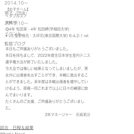
2014.10〜
【女子チーム】
男子（団体）
＜ダブルス＞
本戦1R
2015.10～
◎4年 松田栞・4年 松田岬(早稲田大学)
イベント
× VS 星野桃花・大坪花(東京国際大学) 6-4,2-1 ret
監督ブログ
本日もご声援ありがとうございました。
本日を持ちまして、2022年度全日本学生室内テニス
選手権大会が終了いたしました。
今大会では悔しい結果となってしまいましたが、男
女共に出場者を出すことができ、本戦に進出するこ
とができました。来年度は本戦出場者を増やしてい
けるよう、部員一同これまで以上に日々の練習に励
んでまいります。
たくさんのご支援、ご声援ありがとうございまし
た。
3年マネージャー　石坂莉沙
試合 日程＆結果