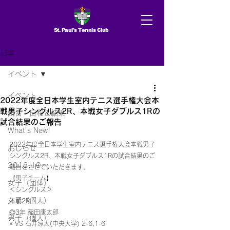
St. Paul's Tennis Club
記事
イベント
イベント
2022年度全日本学生室内テニス選手権大会本
戦男子シングルス2R、本戦女子ダブルス1Rの
試合 日程＆結果
試合結果のご報告
What's New!
2022年度全日本学生室内テニス選手権大会本戦男子
おしらせ
シングルス2R、本戦女子ダブルス1Rの試合結果のご
2013.10〜
報告をさせていただきます。
【男子チーム】
女子（団体）
＜シングルス＞
女子（個人）
本戦2R
◎3年 稲田康太郎
男子（個人）
× VS 石井涼太(中央大学) 2-6,1-6