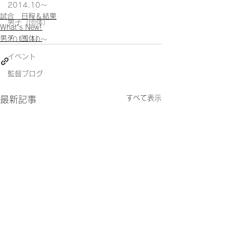
2014.10〜
試合 日程＆結果
男子（団体）
What's New!
男子（団体）
2015.10～
イベント
監督ブログ
すべて表示
最新記事