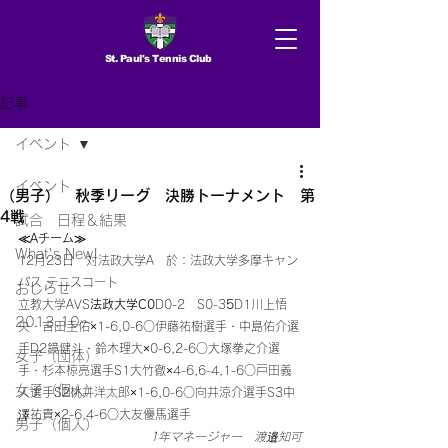
St. Paul's Tennis Club
記事
イベント
イベント
（男子） 秋季リーグ 決勝トーナメント 第
4戦
試合 日程＆結果
≪Aチーム≫
What's New!
12月23日　対法政大学A　於：法政大学多摩キャン
パス テニスコート 
おしらせ
立教大学AVS
法政大学C0
D0-2　S0-3
5
D1川上悟
2013.10〜
央・吉田圭佑×1-6,0-6○伊藤祐樹選手・中島佑介選
手D2鏡健斗・鈴木理大×0-6,2-6○大塚拳之介選
女子（団体）
手・杉本椋亮選手S1大竹徹×4-6,6-4,1-6○戸田義
女子（個人）
人選手S2桃井洋太郎×1-6,0-6○向井涼介選手S3中
澤祐貴×2-6,4-6○大友優馬選手
男子（個人）
1年マネージャー　渡邉知可