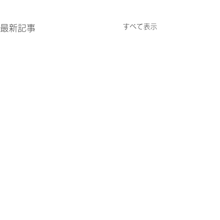
すべて表示
最新記事
（男子・女子）第12回ジ
（男子・女子）
ュニアテニスクリニック
ュニアテニスク
コメント
申し込み受付終了のお知
開催/申し込み
（男子・女子）第12回ジュ
（男子・女子）第