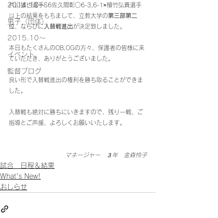
2014.10〜
片山雄也選手S6佐久間彰○6-3,6-1×植竹弘貴選手
以上の結果をもちまして、立教大学の
第三部第二
男子（団体）
位
、ならびに
入替戦進出
が決定致しました。
2015.10～
本日もたくさんのOB,OGの方々、保護者の皆様に来
イベント
ていただき、ありがとうございました。
監督ブログ
良い形で入替戦進出の権利を勝ち取ることができま
した。
入替戦も絶対に勝ちにいきますので、残り一戦、ご
指導とご声援、よろしくお願いいたします。
マネージャー　３年　金森怜子
試合 日程＆結果
What's New!
おしらせ