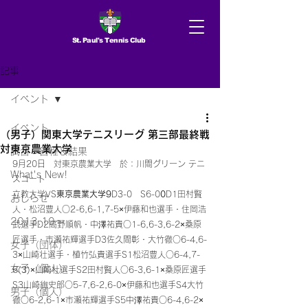
St. Paul's Tennis Club
記事
イベント
イベント
（男子）関東大学テニスリーグ 第三部最終戦
対東京農業大学
試合 日程＆結果
9月20日　対東京農業大学　於：川間グリーン テニ
What's New!
スコート 
立教大学VS
東京農業大学9
D3-0　S6-0
0
D1田村賢
おしらせ
人・松沼豊人○2-6,6-1,7-5×伊藤和也選手・住岡浩
2013.10〜
武選手D2高野順帆・中澤祐貴○1-6,6-3,6-2×桑原
匠選手・市瀬祐輝選手D3佐久間彰・大竹徹○6-4,6-
女子（団体）
3×山崎壮選手・植竹弘貴選手S1松沼豊人○6-4,7-
女子（個人）
6(3)×山崎壮選手S2田村賢人○6-3,6-1×桑原匠選手
S3山崎絢史郎○5-7,6-2,6-0×伊藤和也選手S4大竹
男子（個人）
徹○6-2,6-1×市瀬祐輝選手S5中澤祐貴○6-4,6-2×