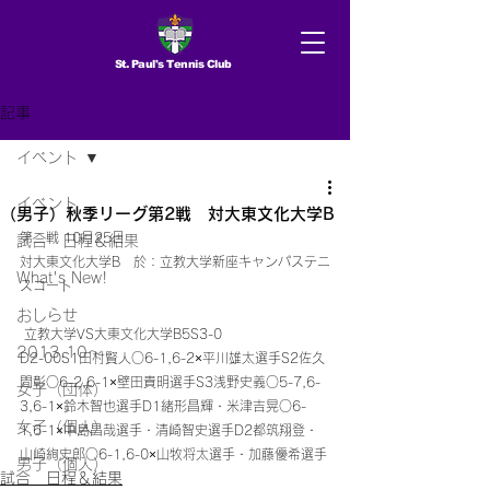
St. Paul's Tennis Club
記事
イベント
イベント
（男子）秋季リーグ第2戦 対大東文化大学B
第二戦 10月25日
試合 日程＆結果
対大東文化大学B　於：立教大学新座キャンパステニ
What's New!
スコート
おしらせ
 立教大学VS大東文化大学B5S3-0
2013.10〜
D2-00S1田村賢人○6-1,6-2×平川雄太選手S2佐久
間彰○6-2,6-1×壁田貴明選手S3浅野史義○5-7,6-
女子（団体）
3,6-1×鈴木智也選手D1緒形昌輝・米津吉晃○6-
女子（個人）
1,6-1×中島昌哉選手・清崎智史選手D2都筑翔登・
山崎絢史郎○6-1,6-0×山牧将太選手・加藤優希選手
男子（個人）
試合 日程＆結果