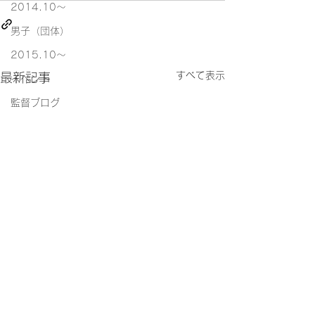
2014.10〜
男子（団体）
2015.10～
すべて表示
最新記事
イベント
監督ブログ
(男子) 2024年度明立定期
(女子)2024年