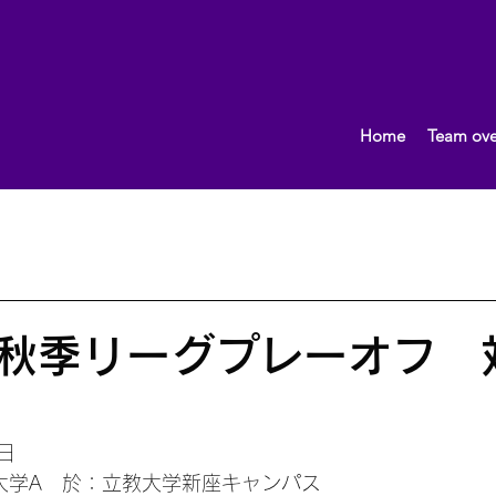
Home
Team ove
What's New!
おしらせ
2013.10〜
女子（団体）
男子（団体）
2015.10～
イベント
監督ブロ
秋季リーグプレーオフ 
日
大学A　於：立教大学新座キャンパス