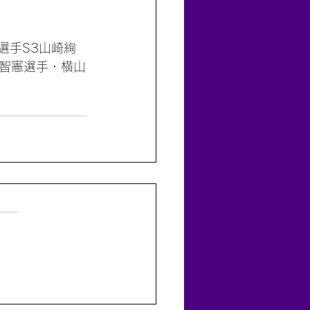
平選手S3山崎絢
浅田智憲選手・横山