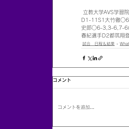
 立教大学AVS学習院
D1-11S1大竹徹○
史郎○6-3,3-6,
春紀選手D2都筑翔登
試合 日程＆結果
What
コメント
コメントを追加…