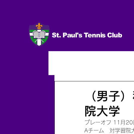
St. Paul's Tennis Club
イベント
試合 日程＆結果
男子（個人）
2014.10〜
（男子）
院大学
プレーオフ 11月20
Aチーム　対学習院