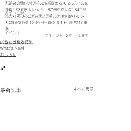
2014.10〜
7,3-6◯
武藤洸希選手
S2保坂駿太×2-6,2-6○小久保
蓮選手S3在原迅人×4-6,1-6◯
田中瑛大選手
S4三林
男子（団体）
亮太×1-6,3-6◯
新井湧己選手
S5大澤伊蕗×1-6,5-
2015.10～
7○
増田健吾選手
S6岩田一輝×3-6,1-6○
田巻雄介
選
手
イベント
マネージャー2年  小山愛実
試合 日程＆結果
監督ブログ
What's New!
おしらせ
すべて表示
最新記事