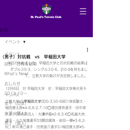
St. Paul's Tennis Club
記事
イベント
イベント
（男子）対抗戦 vs 早稲田大学
本日行われました、早稲田大学との対抗戦の結果は
試合 日程＆結果
ダブルス0-3、シングルス0-6、計0-9を持ちまし
What's New!
て、立教大学の負けが決定致しました。
おしらせ
12月6日　対 早稲田大学　於：早稲田大学東伏見キ
2013.10〜
ャンパス 
立教大学VS
早稲田大学
0D0-3,S0-69D1保坂駿太・
女子（団体）
稲田康太郎×4-6,6-2,7-10◯
増田健吾選手・田中瑛
女子（個人）
大選手
D2在原迅人・大澤伊蕗×2-6,3-6◯名越大地
選手・小久保蓮選手D3関田眞珠・岩田一輝×3-6,2-
男子（個人）
6○
 新井湧己選手・田巻雄介選手
S1稲田康太郎×5-