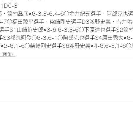
D0-3
郎・箭柏喬彦×6-3,3-6,4-6○金井紀充選手・阿部克也
,5-7○福田諒平選手・柴崎剛史選手D3浅野史義・吉井佑×2
S1山崎絢史郎×3-6,6-3,3-6○下原達也選手S2箭柏喬
手S3都筑翔登○6-3,6-1○阿部克也選手S4原田秀太×6-7(
2-6,1-6○柴崎剛史選手S6浅野史義×4-6,6-3,1-6
（団体）