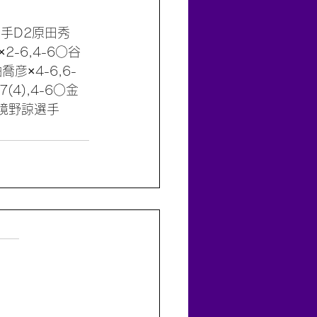
選手D2原田秀
-6,4-6○谷
彦×4-6,6-
4),4-6○金
○境野諒選手