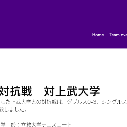
Home
Team ove
What's New!
おしらせ
2013.10〜
女子（団体）
男子（団体）
2015.10～
イベント
監督ブロ
対抗戦 対上武大学
ました上武大学との対抗戦は、ダブルス0-3、シングルス
致しました。
武大学　於：立教大学テニスコート