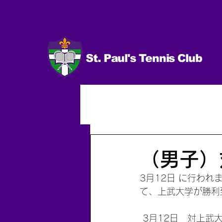
St. Paul's Tennis Club
イベント
試合 日程＆結果
男子（個人）
2014.10〜
（男子）
3月12日 に行われ
て、上武大学が勝利
 3月12日　対上