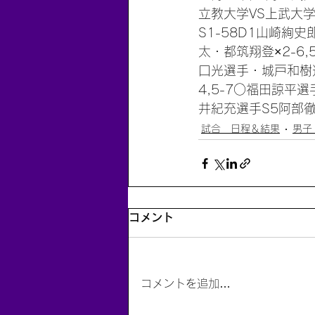
立教大学VS上武大学1
S1-58D1山崎絢史
太・都筑翔登×2-6
口光選手・城戸和樹選手
4,5-7○福田諒平選
井紀充選手S5阿部徹×
試合 日程＆結果
男子
コメント
コメントを追加…