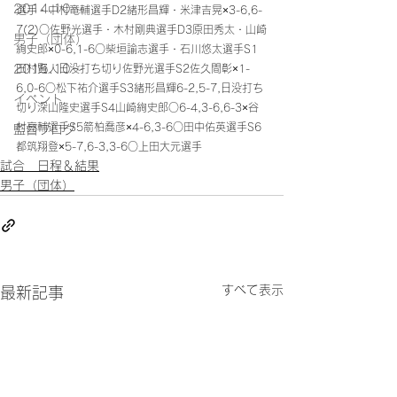
2014.10〜
選手・中村竜輔選手D2緒形昌輝・米津吉晃×3-6,6-
7(2)○佐野光選手・木村剛典選手D3原田秀太・山崎
男子（団体）
絢史郎×0-6,1-6○柴垣諭志選手・石川悠太選手S1
2015.10～
田村賢人日没打ち切り佐野光選手S2佐久間彰×1-
6,0-6○松下祐介選手S3緒形昌輝6-2,5-7,日没打ち
イベント
切り深山隆史選手S4山崎絢史郎○6-4,3-6,6-3×谷
村亮輔選手S5箭柏喬彦×4-6,3-6○田中佑英選手S6
監督ブログ
都筑翔登×5-7,6-3,3-6○上田大元選手
試合 日程＆結果
男子（団体）
すべて表示
最新記事