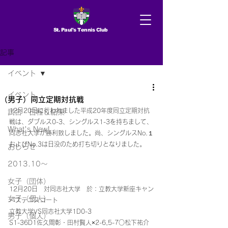
St. Paul's Tennis Club
記事
イベント
イベント
（男子）同立定期対抗戦
12月20日に行われました平成20年度同立定期対抗
試合 日程＆結果
戦は、ダブルス0-3、シングルス1-3を持ちまして、
What's New!
同志社大学が勝利致しました。尚、シングルスNo.１
およびNo.3は日没のため打ち切りとなりました。
おしらせ
2013.10〜
女子（団体）
12月20日　対同志社大学　於：立教大学新座キャン
女子（個人）
パステニスコート
立教大学VS同志社大学1D0-3
男子（個人）
S1-36D1佐久間彰・田村賢人×2-6,5-7○松下祐介