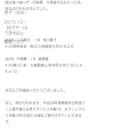
ラッキールーザーの結果、欠場者が出なかった為、
2014.10〜
試合は行われませんでした。
男子（団体）
2015.10～
【女子チーム】
イベント
〈ダブルス〉
◎3年  三井葉月・ 1年  相川貴子
監督ブログ
× VS楚南美波・南文乃(亜細亜大学)2-6,2-6
◎2年  村橋舞・1年  倉島愛
× VS横川仁美・大嶺真緒(山梨学院大学)7-6(1),4-
6,4-10
本日もご声援ありがとうございました。
また、明日行われます、平成29年度関東学生新進テ
ニス選手権大会男子ダブルス本戦1R、女子シングル
ス本戦1Rの日程と会場をご案内させていただきま
す。