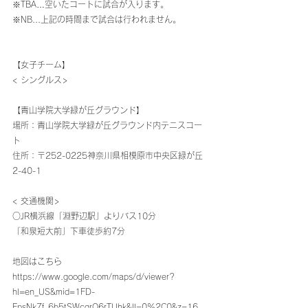
※TBA…空いたコートに試合が入ります。
※NB...上記の時間まで試合は行われません。
【女子チーム】
< シングルス>
【青山学院大学緑が丘グラウンド】
場所：青山学院大学緑が丘グラウンド内テニスコー
ト
住所：〒‪252-0225‬神奈川県相模原市中央区緑が丘 
2-40-1
< 交通機関>
○JR横浜線「淵野辺駅」よりバス10分
「和泉短大前」下車徒歩約7分
地図はこちら
‭‭‭https://www.google.com/maps/d/viewer?
hl=en_US&mid=1FD-
FpsNk7f_6b5tSWcgrO6rTUhk&ll=0%2C0&z=16‬‬‬