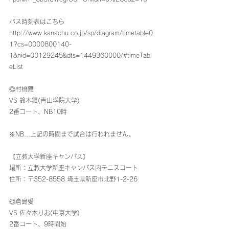
バス時刻表はこちら
‭‭‭http://www.kanachu.co.jp/sp/diagram/timetable0
1?cs=0000800140-
1&nid=00129245&dts=1449360000/#timeTabl
eList‬‬‬
◎村橋舞
VS 鈴木舞(青山学院大学)
2番コート、NB10時
※NB...上記の時間まで試合は行われません。
【立教大学新座キャンパス】
場所：立教大学新座キャンパス内テニスコート
住所：〒352-8558 埼玉県新座市北野1-2-26
◎倉島愛
VS 佐々木りお(中京大学)
2番コート、9時開始