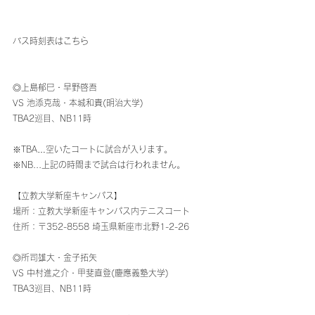
バス時刻表は
こちら
◎上島郁巳・早野啓吾
VS 池添克哉・本城和貴(明治大学)
TBA2巡目、NB11時
※TBA…空いたコートに試合が入ります。
※NB...上記の時間まで試合は行われません。
【立教大学新座キャンパス】
場所：立教大学新座キャンパス内テニスコート
住所：〒352-8558 埼玉県新座市北野1-2-26
◎所司雄大・金子拓矢
VS 中村進之介・甲斐直登(慶應義塾大学)
TBA3巡目、NB11時