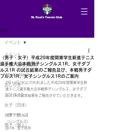
St. Paul's Tennis Club
記事
イベント
イベント
（男子・女子）平成29年度関東学生新進テニス
選手権大会本戦男子シングルス1R、女子ダブ
試合 日程＆結果
ルス1R の試合結果のご報告及び、本戦男子ダ
What's New!
ブルス1R、女子シングルス1Rのご案内
2月14日(水)に行われました平成29年度関東学生新
おしらせ
進テニス選手権大会本戦男子シングルス、女子ダブ
2013.10〜
ルス1Rの試合結果をご報告させていただきます。
女子（団体）
女子（個人）
【男子チーム】
〈シングルス〉
男子（個人）
◎1年  金子拓矢