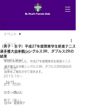
St. Paul's Tennis Club
記事
イベント
イベント
（男子・女子）平成27年度関東学生新進テニス
選手権大会本戦シングルス3R、ダブルス2Rの
試合 日程＆結果
結果
What's New!
本日行われました、平成27年度関東学生新進テニス
選手権大会本戦シングルス3R、ダブルス2Rの試合の
おしらせ
結果をご報告させて頂きます。
2013.10〜
【女子】
女子（団体）
女子（個人）
〈シングルス〉
男子（個人）
◎3年  盛重翔子