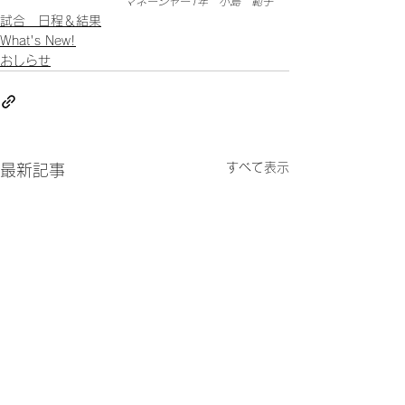
マネージャー1年　小島　範子
試合 日程＆結果
What's New!
おしらせ
すべて表示
最新記事