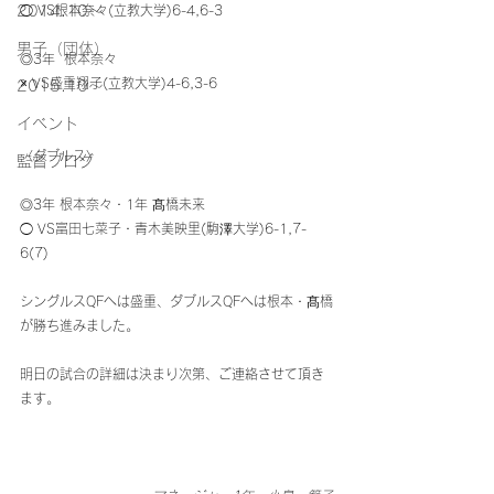
2014.10〜
◯ VS根本奈々(立教大学)6-4,6-3
男子（団体）
◎3年  根本奈々
× VS盛重翔子(立教大学)4-6,3-6
2015.10～
イベント
〈ダブルス〉
監督ブログ
◎3年 根本奈々・1年 髙橋未来
◯ VS富田七菜子・青木美映里(駒澤大学)6-1,7-
6(7)
シングルスQFへは盛重、ダブルスQFへは根本・髙橋
が勝ち進みました。
明日の試合の詳細は決まり次第、ご連絡させて頂き
ます。