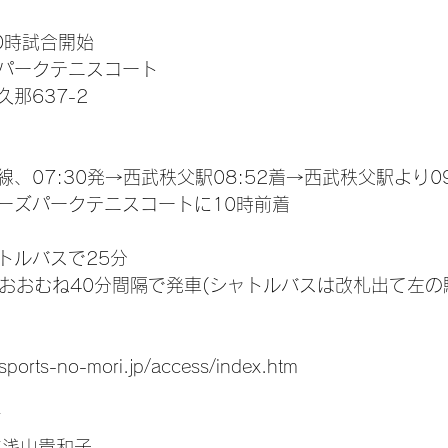
10時試合開始
パークテニスコート
那637-2 
、07:30発→西武秩父駅08:52着→西武秩父駅より09
ーズパークテニスコートに10時前着
トルバスで25分
0以降おおむね40分間隔で発車(シャトルバスは改札出て左
orts-no-mori.jp/access/index.htm 
F
年浅山貴和子