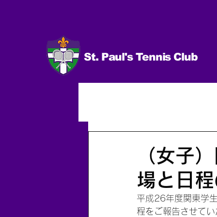
St. Paul's Tennis Club
イベント
試合 日程＆結果
男子（個人）
2014.10〜
（女子）
場と日程
平成26年度関東学
程をご報告させてい