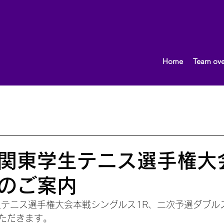
Home
Team ove
What's New!
おしらせ
2013.10〜
女子（団体）
男子（団体）
2015.10～
イベント
監督ブロ
関東学生テニス選手権大
のご案内
生テニス選手権大会本戦シングルス1R、二次予選ダブル
ただきます。