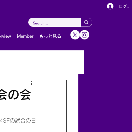
ログイ
rview
Member
もっと見る
女子（個人）
グ
会の会
スSFの試合の日