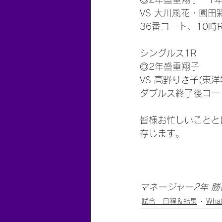
VS 大川風花・園田
36番コート、10時
シングルス1R
◎2年盛重翔子
VS 高野りさ子(東洋
ダブルス終了後コー
皆様お忙しいことと
存じます。
マネージャー2年 
試合 日程＆結果
What