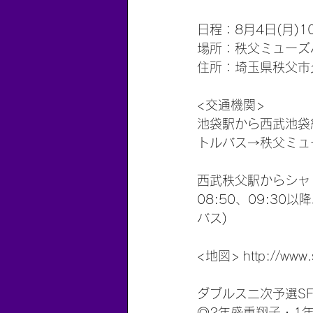
日程：8月4日(月)
場所：秩父ミューズ
住所：埼玉県秩父市久
<交通機関>
池袋駅から西武池袋線
トルバス→秩父ミュ
西武秩父駅からシャ
08:50、09:3
バス)
<地図> http://www.sp
ダブルス二次予選S
◎2年盛重翔子・1