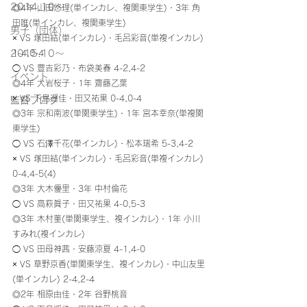
2014.10〜
◎4年 山田悠理(単インカレ、複関東学生)・3年 角
田唯(単インカレ、複関東学生)
男子（団体）
× VS 塚田結(単インカレ)・毛呂彩音(単複インカレ) 
2015.10～
1-4,0-4
◯ VS 豊吉彩乃・布袋美春 4-2,4-2 
イベント
◎4年 大岩桜子・1年 齋藤乙葉
× VS 下島遥佳・田又祐果 0-4,0-4 
監督ブログ
◎3年 宗和南波(単関東学生)・1年 宮本幸奈(単複関
東学生)
◯ VS 石澤千花(単インカレ)・松本瑞希 5-3,4-2
× VS 塚田結(単インカレ)・毛呂彩音(単複インカレ) 
0-4,4-5(4) 
◎3年 大木優里・3年 中村倫花
◯ VS 高萩眞子・田又祐果 4-0,5-3 
◎3年 木村菫(単関東学生、複インカレ)・1年 小川
すみれ(複インカレ)
◯ VS 田母神茜・安藤涼夏 4-1,4-0
× VS 草野京香(単関東学生、複インカレ)・中山友里
(単インカレ) 2-4,2-4 
◎2年 相原由佳・2年 谷野桃音