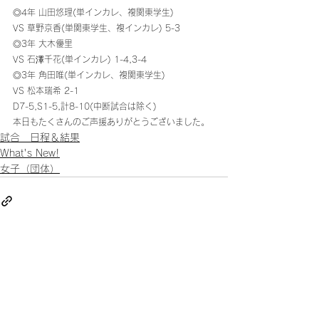
◎4年 山田悠理(単インカレ、複関東学生)
VS 草野京香(単関東学生、複インカレ) 5-3 
◎3年 大木優里
VS 石澤千花(単インカレ) 1-4,3-4 
◎3年 角田唯(単インカレ、複関東学生)
VS 松本瑞希 2-1 
D7-5,S1-5,計8-10(中断試合は除く) 
本日もたくさんのご声援ありがとうございました。
試合 日程＆結果
What's New!
女子（団体）
すべて表示
最新記事