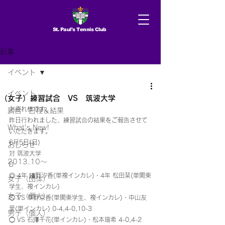
St. Paul's Tennis Club
記事
イベント
イベント
（女子）練習試合 VS 筑波大学
お疲れ様です。 
試合 日程＆結果
昨日行われました、練習試合の結果をご報告させて
What's New!
いただきます。 
6月5日(日) 
おしらせ
対 筑波大学
2013.10〜
D
◎ 4年 淺野汐香(単複インカレ)・4年 松田栞(単関東
女子（団体）
学生、複インカレ)
女子（個人）
◯ VS 草野京香(単関東学生、複インカレ)・中山友
里(単インカレ) 0-4,4-0,10-3
男子（個人）
◯ VS 石澤千花(単インカレ)・松本瑞希 4-0,4-2 