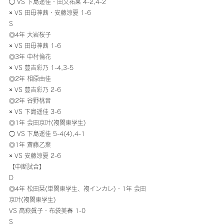
◯ VS 下島遥佳・田又祐果 4-2,4-2
× VS 田母神茜・安藤涼夏 1-6 
S
◎4年 大岩桜子
× VS 田母神茜 1-6 
◎3年 中村倫花
× VS 豊吉彩乃 1-4,3-5 
◎2年 相原由佳
× VS 豊吉彩乃 2-6 
◎2年 谷野桃音
× VS 下島遥佳 3-6 
◎1年 会田京叶(複関東学生)
◯ VS 下島遥佳 5-4(4),4-1 
◎1年 齋藤乙葉
× VS 安藤涼夏 2-6 
【中断試合】
D
◎4年 松田栞(単関東学生、複インカレ)・1年 会田
京叶(複関東学生)
VS 高萩眞子・布袋美春 1-0 
S