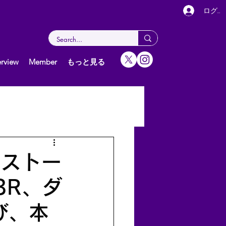
ログイ
rview
Member
もっと見る
女子（個人）
グ
ニストー
3R、ダ
び、本