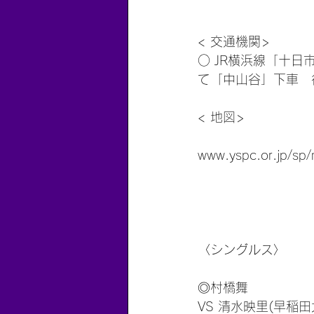
< 交通機関>
○ JR横浜線「十日
て「中山谷」下車　
< 地図>
www.yspc.or.jp/sp/mi
〈シングルス〉
◎村橋舞
VS 清水映里(早稲田