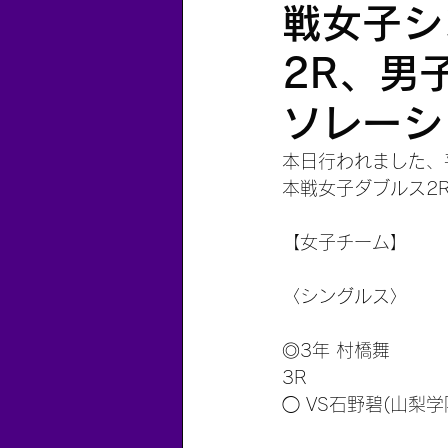
戦女子シ
2R、男
ソレーシ
本日行われました、
本戦女子ダブルス2
【女子チーム】
〈シングルス〉
◎3年 村橋舞
3R
◯ VS石野碧(山梨学院