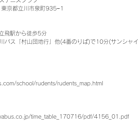
ンステニスクラブ
5 東京都立川市泉町935−1
立飛駅から徒歩5分
川バス「村山団地行」他(4番のりば)で10分(サンシャ
is.com/school/rudents/rudents_map.html‬‬
awabus.co.jp/time_table_170716/pdf/4156_01.pdf‬‬