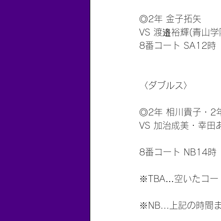
◎2年 金子拓矢
VS 渡邉裕輝(青山学
8番コート SA12時
〈ダブルス〉
◎2年 相川貴子・2
VS 加治成美・幸田
8番コート NB14時
※TBA…空いたコ
※NB...上記の時