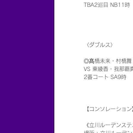
TBA2巡目 NB11時
〈ダブルス〉
◎髙橋未来・村橋舞
VS 東綾香・我那覇
2番コート SA9時
【コンソレーション
《立川ルーデンステ