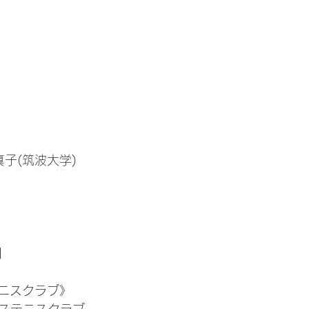
真子(筑波大学)
】
ニスクラブ》