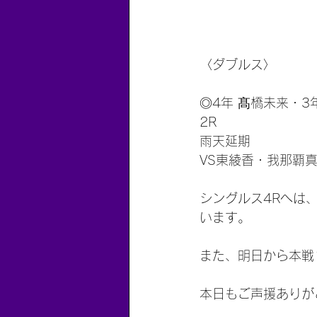
〈ダブルス〉
◎4年 髙橋未来・3
2R
雨天延期
VS東綾香・我那覇真
シングルス4Rへは
います。
また、明日から本戦
本日もご声援ありが