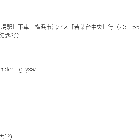
市場駅」下車、横浜市営バス「若葉台中央」行（23・55
徒歩3分
dori_tg_ysa/‬‬
大学)