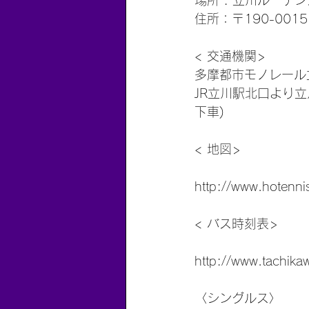
場所 : 立川ルーデ
住所：〒190-001
< 交通機関>
多摩都市モノレール
JR立川駅北口より立
下車)
< 地図>
‭‭http://www.hotenn
< バス時刻表>
‭‭http://www.tachik
〈シングルス〉