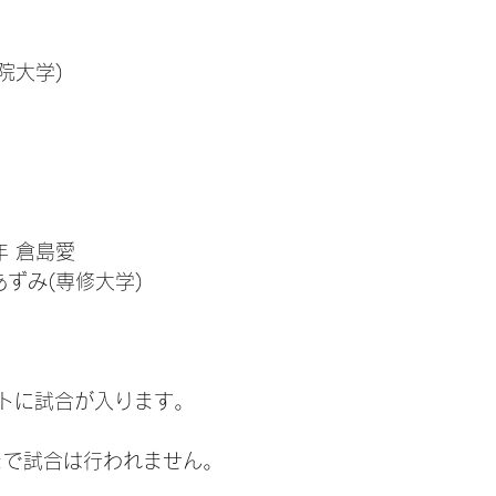
院大学)
年 倉島愛
あずみ(専修大学)
ートに試合が入ります。
間まで試合は行われません。