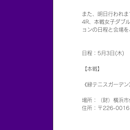
また、明日行われま
4R、本戦女子ダブ
ョンの日程と会場を
日程：5月3日(木)
【本戦】
《緑テニスガーデン
場所：（財）横浜市
住所：〒226-001