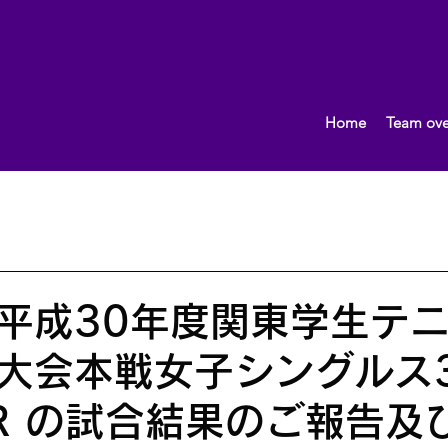
Home
Team ove
What's New!
おしらせ
2013.10〜
女子（団体）
男子（団体）
2015.10～
イベント
監督ブロ
平成30年度関東学生テ
大会本戦女子シングルス
R の試合結果のご報告及