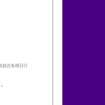
断試合を明日行
す。