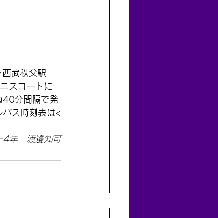
→西武秩父駅
テニスコートに
ね40分間隔で発
ルバス時刻表は
<
ー4年　渡邉知可