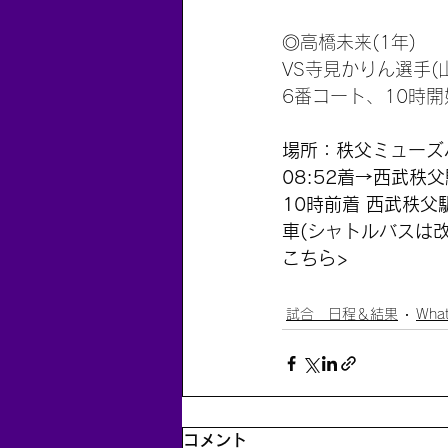
◎高橋未来(1年)
VS寺見かりん選手(
6番コート、10時開
場所：秩父ミューズパ
08:52着→西武秩
10時前着 西武秩父
車(シャトルバスは
こちら>
試合 日程＆結果
What
コメント