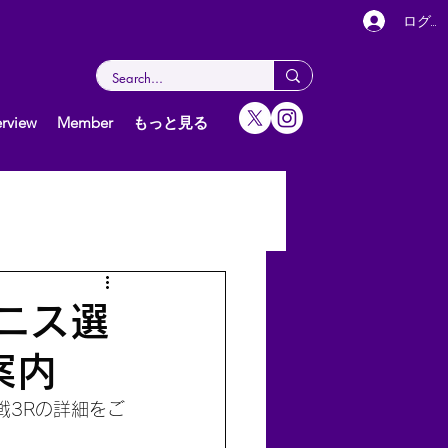
ログイ
rview
Member
もっと見る
女子（個人）
グ
テニス選
案内
戦3Rの詳細をご