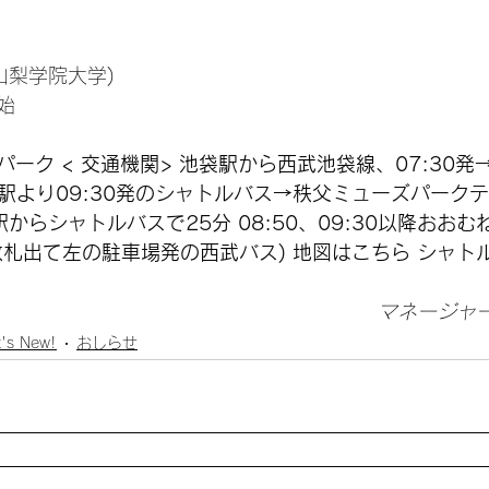
山梨学院大学)
始
ーク < 交通機関> 池袋駅から西武池袋線、07:30発
父駅より09:30発のシャトルバス→秩父ミューズパーク
駅からシャトルバスで25分 08:50、09:30以降おおむ
改札出て左の駐車場発の西武バス) 地図は
こちら
 シャト
マネージャ
's New!
おしらせ