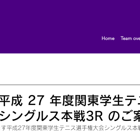
Home
Team ove
What's New!
おしらせ
2013.10〜
女子（団体）
男子（団体）
2015.10～
イベント
監督ブロ
平成 27 年度関東学生
シングルス本戦3R のご
れます平成27年度関東学生テニス選手権大会シングルス本