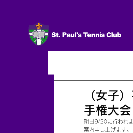
St. Paul's Tennis Club
イベント
試合 日程＆結果
男子（個人）
2014.10〜
（女子）
手権大会
明日9/20に行わ
案内申し上げます。