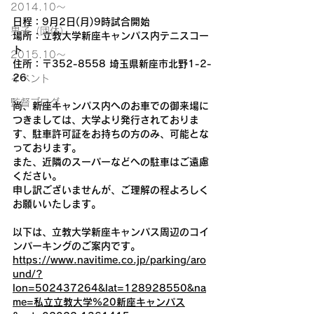
2014.10〜
日程：9月2日(月)9時試合開始
男子（団体）
場所：立教大学新座キャンパス内テニスコー
ト
2015.10～
住所：〒352-8558 埼玉県新座市北野1-2-
26
イベント
監督ブログ
尚、新座キャンパス内へのお車での御来場に
つきましては、大学より発行されておりま
す、駐車許可証をお持ちの方のみ、可能とな
っております。
また、近隣のスーパーなどへの駐車はご遠慮
ください。
申し訳ございませんが、ご理解の程よろしく
お願いいたします。
以下は、立教大学新座キャンパス周辺のコイ
ンパーキングのご案内です。
https://www.navitime.co.jp/parking/aro
und/?
lon=502437264&lat=128928550&na
me=私立立教大学%20新座キャンパス