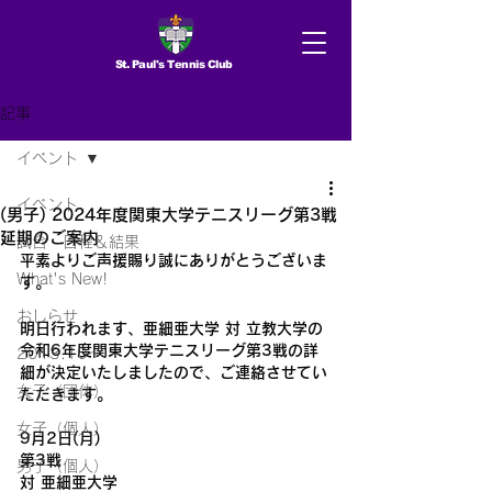
St. Paul's Tennis Club
記事
イベント
イベント
(男子) 2024年度関東大学テニスリーグ第3戦
延期のご案内
試合 日程＆結果
平素よりご声援賜り誠にありがとうございま
What's New!
す。
おしらせ
明日行われます、亜細亜大学 対 立教大学の
令和6年度関東大学テニスリーグ第3戦の詳
2013.10〜
細が決定いたしましたので、ご連絡させてい
女子（団体）
ただきます。
女子（個人）
9月2日(月)
第3戦
男子（個人）
対 亜細亜大学