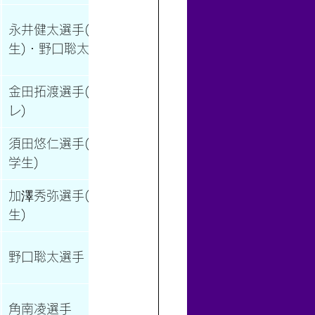
永井健太選手(単関東学
生)・野口聡太選手
金田拓渡選手(単インカ
レ)
須田悠仁選手(単複関東
学生)
加澤秀弥選手(単関東学
生)
野口聡太選手
角南凌選手