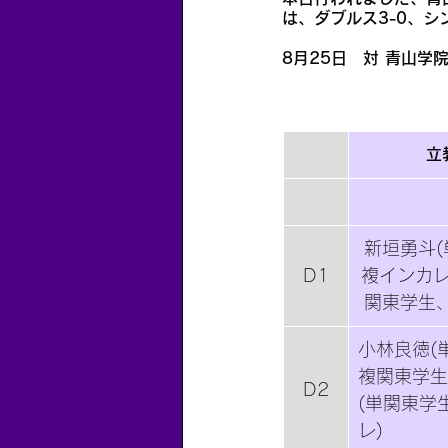
は、ダブルス3-0、シ
8月25日　対 青山学院
立
新垣勇斗
D1
複インカレ
関東学生
小林良徳(
複関東学生
D2
(単関東学
レ)