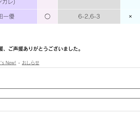
ンカレ)
田一優
◯
6-2,6-3
×
援、ご声援ありがとうございました。
's New!
おしらせ