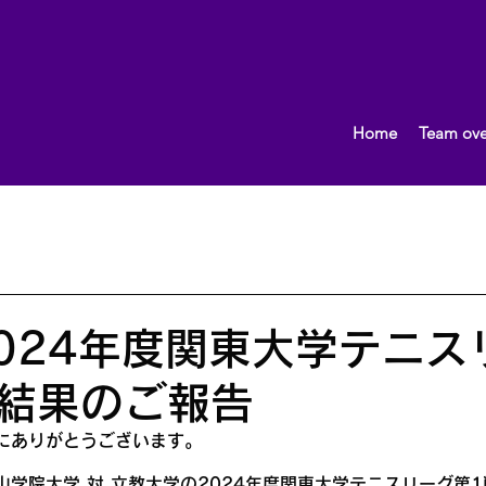
Home
Team ove
What's New!
おしらせ
2013.10〜
女子（団体）
男子（団体）
2015.10～
イベント
監督ブロ
 2024年度関東大学テニ
結果のご報告
にありがとうございます。
学院大学 対 立教大学の2024年度関東大学テニスリーグ第