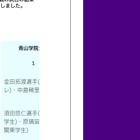
たしました。
青山学院大学
１
金田拓渡選手(単インカ
レ)・中島稀里琥選手
須田悠仁選手(単複関東
学生)・原璃宙選手(複
関東学生)