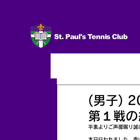
St. Paul's Tennis Club
イベント
試合 日程＆結果
男子（個人）
2014.10〜
(男子)
第１戦の
平素よりご声援賜り誠
本日行われました、青山