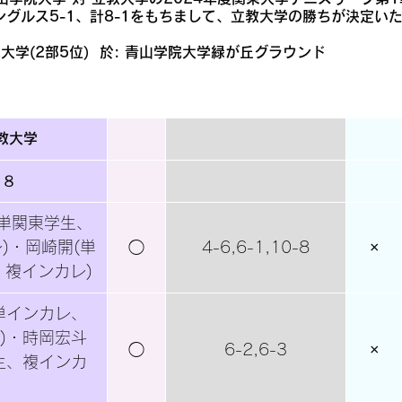
ングルス5-1、計8-1をもちまして、立教大学の勝ちが決定い
大学(2部5位)  於: 青山学院大学緑が丘グラウンド
教大学
８
(単関東学生、
)・岡崎開(単
◯
4-6,6-1,10-8
×
、複インカレ)
単インカレ、
)・時岡宏斗
◯
6-2,6-3
×
生、複インカ