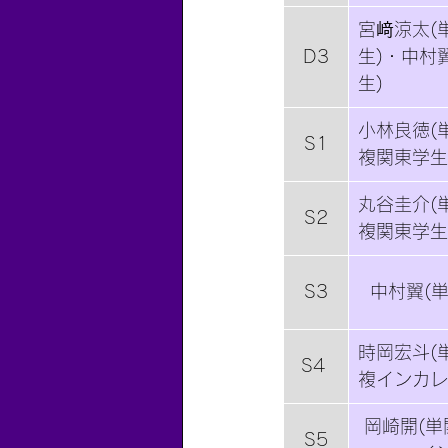
宮﨑涼太(
D3
生)・中村
生)
小林良徳(
S1
複関東学生
丸谷圭介(
S2
複関東学生
S3
中村翼(
時岡宏斗(
S4 
複インカレ
岡崎開(
S5