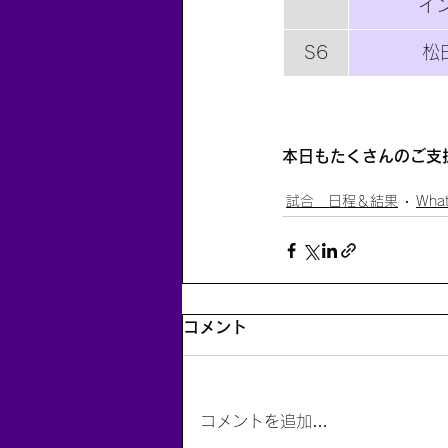
イ
S6
松
本日もたくさんのご支
試合 日程＆結果
What
コメント
コメントを追加…