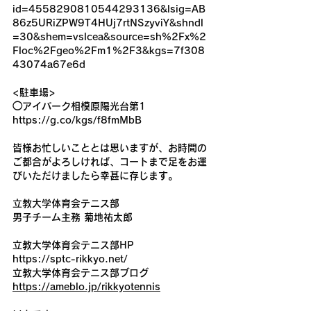
id=4558290810544293136&lsig=AB
86z5URiZPW9T4HUj7rtNSzyviY&shndl
=30&shem=vslcea&source=sh%2Fx%2
Floc%2Fgeo%2Fm1%2F3&kgs=7f308
43074a67e6d
<駐車場>
◯アイパーク相模原陽光台第1
https://g.co/kgs/f8fmMbB
皆様お忙しいこととは思いますが、お時間の
ご都合がよろしければ、コートまで足をお運
びいただけましたら幸甚に存じます。
立教大学体育会テニス部
男子チーム主務 菊地祐太郎
立教大学体育会テニス部HP
https://sptc-rikkyo.net/
立教大学体育会テニス部ブログ
https://ameblo.jp/rikkyotennis