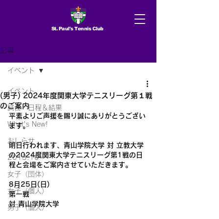
St. Paul's Tennis Club
記事
イベント
イベント
(男子) 2024年度関東大学テニスリーグ第１戦
のご案内
試合 日程＆結果
平素よりご声援を賜り誠にありがとうござい
What's New!
ます。
おしらせ
明日行われます、青山学院大学 対 立教大学
の2024度関東大学テニスリーグ第1戦の日
2013.10〜
程と会場をご案内させていただきます。
女子（団体）
8月25日(日)
女子（個人）
第一戦
対 青山学院大学
男子（個人）