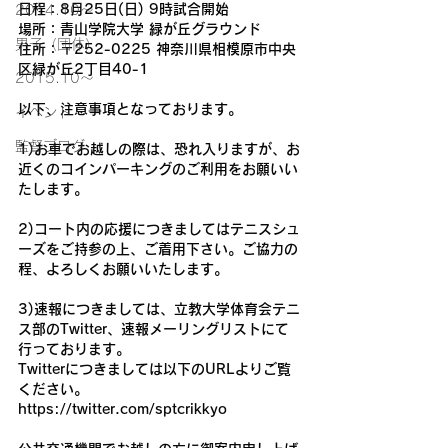
日程：8月25日(日) 9時試合開始
2014.10〜
場所：青山学院大学 緑が丘グラウンド
男子（団体）
住所：〒252-0225 神奈川県相模原市中央
区緑が丘2丁目40-1
2015.10～
以下、注意事項となっております。
イベント
監督ブログ
1)お車でお越しの際は、恐れ入りますが、お
近くのコインパーキングのご利用をお願いい
たします。
2)コート内の応援につきましてはテニスシュ
ーズをご持参の上、ご着用下さい。ご協力の
程、よろしくお願いいたします。
3)速報につきましては、立教大学体育会テニ
ス部のTwitter、速報メーリングリストにて
行っております。
Twitterにつきましては以下のURLよりご覧
ください。
https://twitter.com/sptcrikkyo