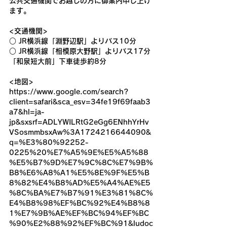
公共交通機関でお越しの方に御案内申し上げ
ます。
<交通機関>
○ JR横浜線「淵野辺駅」よりバス10分
○ JR横浜線「相模原大野駅」よりバス17分
「和泉短大前」下車徒歩約8分
<地図>
https://www.google.com/search?
client=safari&sca_esv=34fe19f69faab3
a7&hl=ja-
jp&sxsrf=ADLYWILRtG2eGg6ENhhYrHv
VSosmmbsxAw%3A1724216644090&
q=%E3%80%92252-
0225%20%E7%A5%9E%E5%A5%88
%E5%B7%9D%E7%9C%8C%E7%9B%
B8%E6%A8%A1%E5%8E%9F%E5%B
8%82%E4%B8%AD%E5%A4%AE%E5
%8C%BA%E7%B7%91%E3%81%8C%
E4%B8%98%EF%BC%92%E4%B8%8
1%E7%9B%AE%EF%BC%94%EF%BC
%90%E2%88%92%EF%BC%91&ludoc