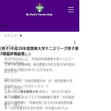
St. Paul's Tennis Club
記事
イベント
イベント
(男子)平成28年度関東大学テニスリーグ男子第
3部最終戦結果
試合 日程＆結果
本日行われました、平成28年度関東大学テニスリー
What's New!
グ男子第3部最終戦、東京農業大学対立教大学の試合
の結果をご報告させていただきます。
おしらせ
2013.10〜
9月10日(木)　対東京農業大学　於：東京農業大学
世田谷キャンパス内テニスコート 
女子（団体）
立教大学VS
東京農業大学
 8D2-1　S6-01D1鈴木
女子（個人）
純・高畠寛○3-6,7-5,7-5×篠崎航平選手・向井諒成
選手D2菅野貴仁・前島克哉○6-2,6-2×浅地亮佑選
男子（個人）
手・大内怜選手D3
 鈴木悌哉・所司雄大
×5-7,4-