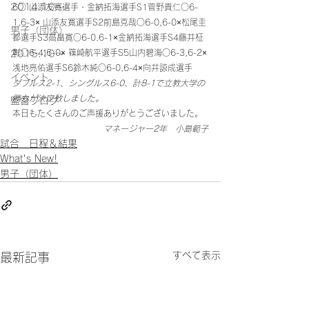
2014.10〜
6○ 山添友寛選手・金納拓海選手S1
菅野貴仁
○6-
1,6-3× 山添友寛選手S2前島克哉○6-0,6-0×松尾圭
男子（団体）
都選手S3高畠寛○6-0.6-1×金納拓海選手S4藤井柾
彰○6-4,6-0× 篠崎航平選手S5山内碧海○6-3,6-2×
2015.10～
浅地亮佑選手S6鈴木純○6-0,6-4×向井諒成選手
イベント
ダブルス2-1、シングルス6-0、計8-1で立教大学の
勝ちが決定致しました。
監督ブログ
本日もたくさんのご声援ありがとうございました。
マネージャー2年　小島範子
試合 日程＆結果
What's New!
男子（団体）
すべて表示
最新記事