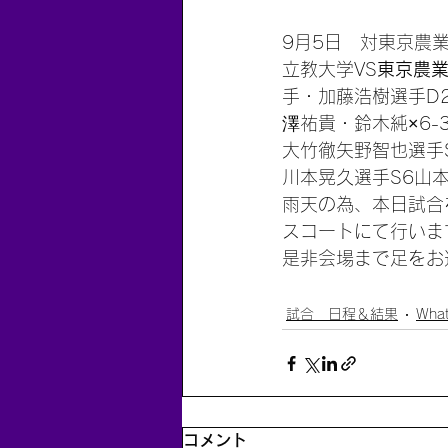
9月5日　対東京農
立教大学VS
東京農
手・加藤浩樹選手D2
澤祐貴・鈴木純×6-3
大竹徹矢野智也選手S
川本晃久選手S6山本祐
雨天の為、本日試合を
スコートにて行いま
是非会場まで足をお
試合 日程＆結果
What
コメント