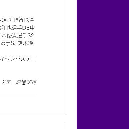
6-0×矢野智也選
藤和也選手D3中
山本優貴選手S2
貴選手S5鈴木純
座キャンパステニ
　2年　渡邉知可