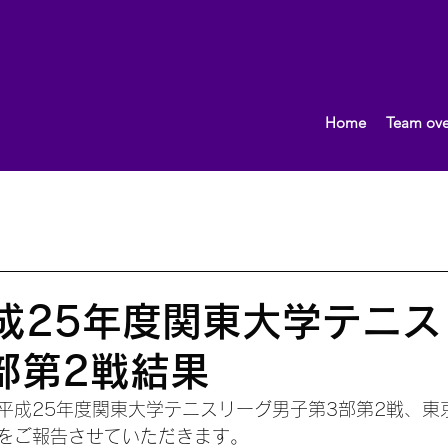
Home
Team ove
What's New!
おしらせ
2013.10〜
女子（団体）
男子（団体）
2015.10～
イベント
監督ブロ
平成25年度関東大学テニ
部第2戦結果
平成25年度関東大学テニスリーグ男子第3部第2戦、東
をご報告させていただきます。