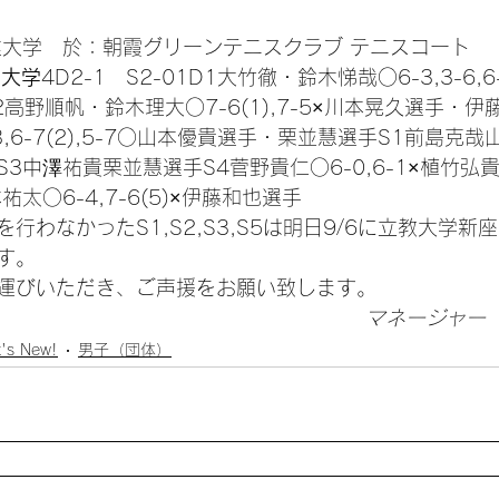
業大学　於：朝霞グリーンテニスクラブ テニスコート 
業大学
4D2-1　S2-01D1大竹徹・鈴木悌哉○6-3,3-6,
高野順帆・鈴木理大○7-6(1),7-5×川本晃久選手・伊
,6-7(2),5-7○山本優貴選手・栗並慧選手S1前島克哉
3中澤祐貴栗並慧選手S4菅野貴仁○6-0,6-1×植竹弘
太○6-4,7-6(5)×伊藤和也選手
行わなかったS1,S2,S3,S5は明日9/6に立教大学新
す。
運びいただき、ご声援をお願い致します。
マネージャー
's New!
男子（団体）