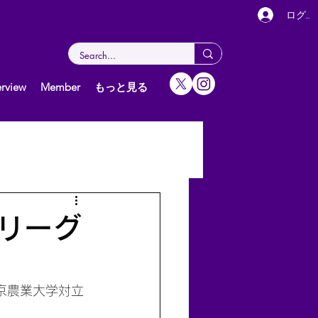
ログイ
rview
Member
もっと見る
女子（個人）
グ
スリーグ
京農業大学対立