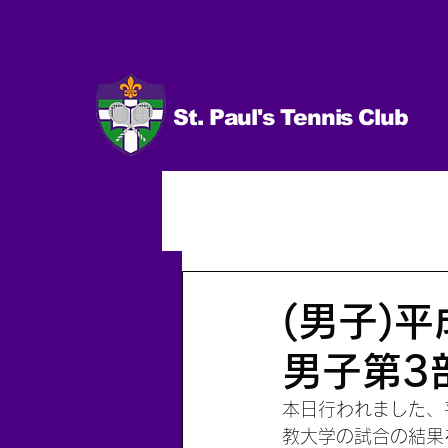
St. Paul's Tennis Club
イベント
試合 日程＆結果
男子（個人）
2014.10〜
(男子)
男子第3
本日行われました、
教大学の試合の結果