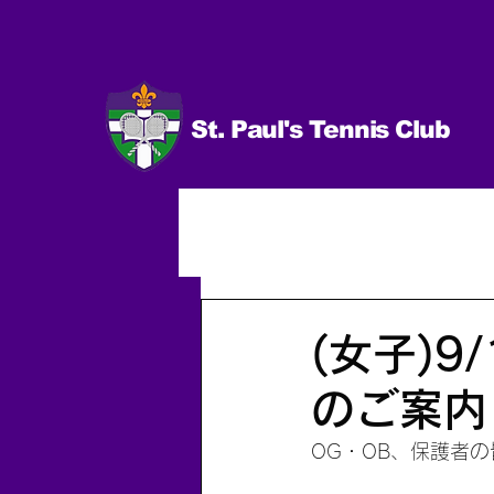
St. Paul's Tennis Club
イベント
試合 日程＆結果
男子（個人）
2014.10〜
(女子)
のご案内
OG・OB、保護者