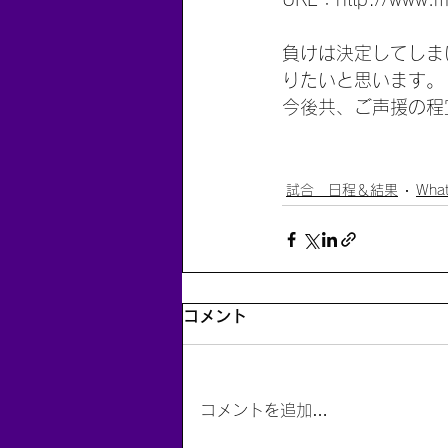
負けは決定してしま
りたいと思います。
今後共、ご声援の程
試合 日程＆結果
What
コメント
コメントを追加…