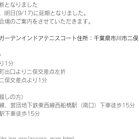
断となりました
明日(9/17)に延期となりました。
会場のご案内をさせていただきます。
ガーデンインドアテニスコート住所：千葉県市川市二俣
〉
り1分
町出口より二俣交差点左折
線二俣交差点より1分
越しの方〉
野線、営団地下鉄東西線西船橋駅（南口）下車徒歩15分
駅下車徒歩15分
tg.jpn.org/access_map.html