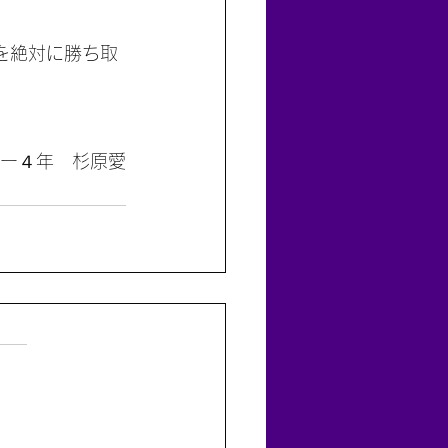
を絶対に勝ち取
ー４年　杉原愛