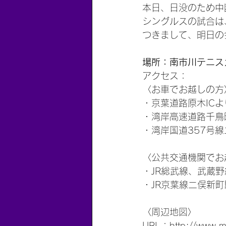
本日、日没のため中
シングルスの試合は、
つきまして、明日の
場所：南市川テニス
アクセス：
〈お車でお越しの方
・京葉道路原木ICよ
・湾岸高速道路千鳥
・湾岸国道357号
〈公共交通機関でお
・JR総武線、武蔵
・JR京葉線二俣新町
〈周辺地図〉
URL：http://www.mi