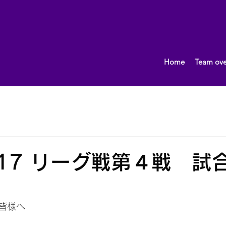
Home
Team ove
What's New!
おしらせ
2013.10〜
女子（団体）
男子（団体）
2015.10～
イベント
監督ブロ
9/17 リーグ戦第４戦 試
の皆様へ