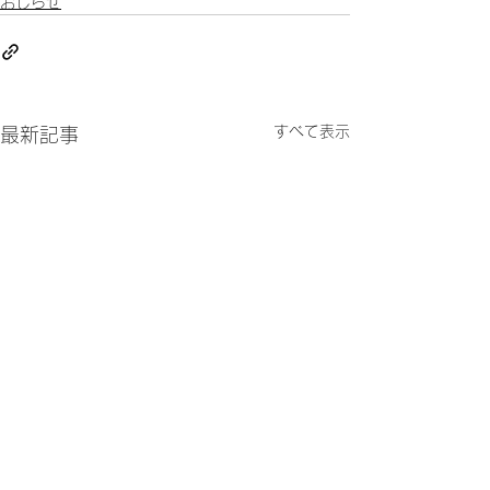
おしらせ
すべて表示
最新記事
（男子・女子）第12回ジ
（男子・女子）