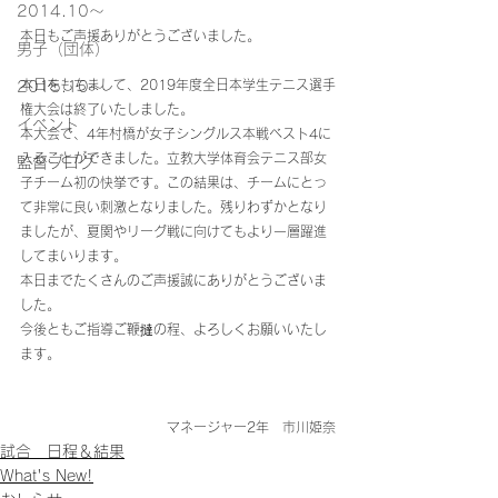
2014.10〜
本日もご声援ありがとうございました。
男子（団体）
本日をもちまして、2019年度全日本学生テニス選手
2015.10～
権大会は終了いたしました。
イベント
本大会で、4年村橋が女子シングルス本戦ベスト4に
入ることができました。立教大学体育会テニス部女
監督ブログ
子チーム初の快挙です。この結果は、チームにとっ
て非常に良い刺激となりました。残りわずかとなり
ましたが、夏関やリーグ戦に向けてもより一層躍進
してまいります。
本日までたくさんのご声援誠にありがとうございま
した。
今後ともご指導ご鞭撻の程、よろしくお願いいたし
ます。
マネージャー2年　市川姫奈
試合 日程＆結果
What's New!