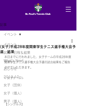
St. Paul's Tennis Club
記事
イベント
イベント
(女子)平成28年度関東学生テニス選手権大会予
選 結果
試合 日程＆結果
本日までに行われました、女子チームの平成28年度
What's New!
関東学生テニス選手権大会予選の試合結果をご報告
させていただきます。
おしらせ
2013.10〜
< 女子チーム>
女子（団体）
女子（個人）
男子（個人）
【シングルス】