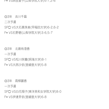
F× VS西里夏子(山梨学院大学)5-7,2-6
◎3年　吉川千晶
二次予選
SF◯ VS大石真珠美(早稲田大学)6-2,6-2
F× VS石野碧(山梨学院大学)3-6,5-7
◎3年　北島有澄香
一次予選
SF◯ VS松川咲蘭(明海大学)8-1
F× VS大西沙依(亜細亜大学)5-8
◎3年　高柳麗香
一次予選
SF◯ VS白花翔子(東洋英和女学院大学)8-0
F× VS伊達芽依(亜細亜大学)6-8