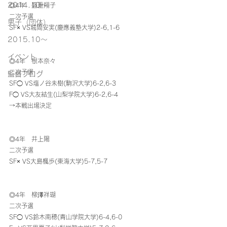
2014.10〜
◎4年　盛重翔子
二次予選
男子（団体）
SF× VS城間安実(慶應義塾大学)2-6,1-6
2015.10～
イベント
◎4年　根本奈々
二次予選
監督ブログ
SF◯ VS塩ノ谷未樹(駒沢大学)6-2,6-3
F◯ VS大友結生(山梨学院大学)6-2,6-4
→本戦出場決定
◎4年　井上陽
二次予選
SF× VS大島楓歩(東海大学)5-7,5-7
◎4年　柳澤祥瑚
二次予選
SF◯ VS鈴木南穂(青山学院大学)6-4,6-0