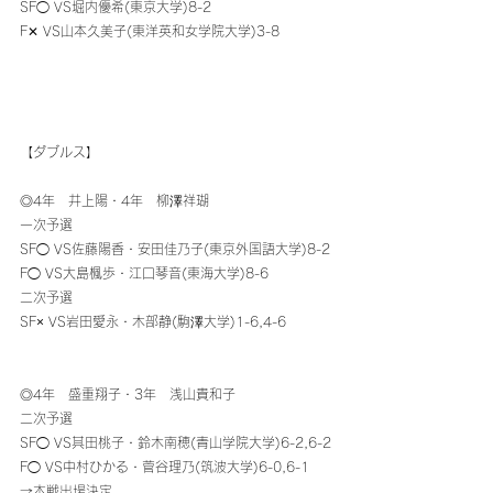
SF◯ VS堀内優希(東京大学)8-2
F✕ VS山本久美子(東洋英和女学院大学)3-8
【ダブルス】
◎4年　井上陽・4年　柳澤祥瑚
一次予選
SF◯ VS佐藤陽香・安田佳乃子(東京外国語大学)8-2
F◯ VS大島楓歩・江口琴音(東海大学)8-6
二次予選
SF× VS岩田愛永・木部静(駒澤大学)1-6,4-6
◎4年　盛重翔子・3年　浅山貴和子
二次予選
SF◯ VS其田桃子・鈴木南穂(青山学院大学)6-2,6-2
F◯ VS中村ひかる・菅谷理乃(筑波大学)6-0,6-1
→本戦出場決定