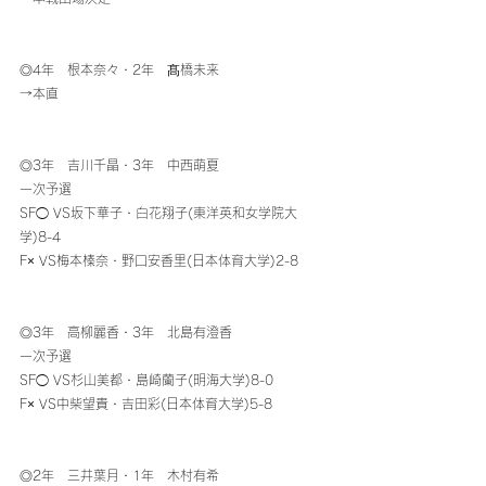
◎4年　根本奈々・2年　髙橋未来
→本直
◎3年　吉川千晶・3年　中西萌夏
一次予選
SF◯ VS坂下華子・白花翔子(東洋英和女学院大
学)8-4
F× VS梅本榛奈・野口安香里(日本体育大学)2-8
◎3年　高柳麗香・3年　北島有澄香
一次予選
SF◯ VS杉山美都・島崎蘭子(明海大学)8-0
F× VS中柴望貴・吉田彩(日本体育大学)5-8
◎2年　三井葉月・1年　木村有希