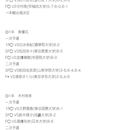
SF◯ VS粉川友花(聖心女子大学)6-2,6-0
F◯ VS今村南(早稲田大学)5-7,6-0,6-1
→本戦出場決定
◎1年　東優花
一次予選
1R◯ VS白水有紀(國學院大学)8-2
SF◯ VS松田奈々(東京農業大学)8-5
F◯ VS金澤璃樹(学習院大学)8-0
二次予選
SF◯ VS前田成良実(山梨学院大学)3-6,6-4,6-4
F× VS渡部さくら(東京学芸大学)2-6,4-6
◎1年　木村有希
一次予選
1R◯ VS大野陽香(東京国際大学)8-1
SF◯ VS鈴木理沙(成蹊大学)8-2
F◯ VS湯澤玲奈(日本大学)8-6
二次予選