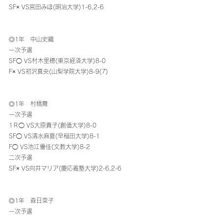
SF× VS宮田みほ(明治大学)1-6,2-6
◎1年　中山史織
一次予選
SF◯ VS村木里穂(東京経済大学)8-0
F× VS初沢真央(山梨学院大学)8-9(7)
◎1年　村橋舞
一次予選
1Ｒ◯ VS大原貴子(創価大学)8-0
SF◯ VS清水麻夏(早稲田大学)8-1
F◯ VS池江優佳(文教大学)8-2
二次予選
SF× VS向井マリア(慶応義塾大学)2-6,2-6
◎1年　森日菜子
一次予選