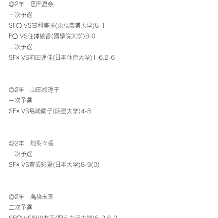
◎2年　窪田夏奈
一次予選
SF◯ VS甘利美咲(東京農業大学)8-1
F◯ VS住澤綾香(國學院大学)8-0
二次予選
SF× VS前田遥佳(日本体育大学)1-6,2-6
◎2年　山田絵理子
一次予選
SF× VS島崎蘭子(明星大学)4-8
◎2年   畑梨々香
一次予選
SF× VS齋須彩夏(日本大学)8-9(0)
◎2年　髙橋未来
二次予選