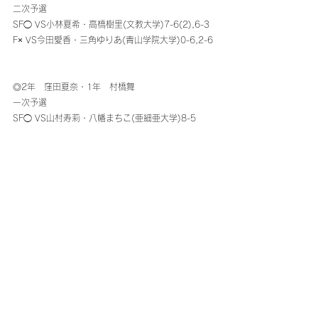
二次予選
SF◯ VS小林夏希・高橋樹里(文教大学)7-6(2),6-3
F× VS今田愛香・三角ゆりあ(青山学院大学)0-6,2-6
◎2年　窪田夏奈・1年　村橋舞
一次予選
SF◯ VS山村寿莉・八幡まちこ(亜細亜大学)8-5
F◯ VS小野寺愛奈・渡辺樹里(東京国際大学)8-3
二次予選
SF× VS山添絵理・今村南(早稲田大学)3-6,2-6
◎2年　畑莉々香・1年　東優花
一次予選
SF× VS小島野乃花・宮道嘉連(日本体育大学)1-8
◎1年　中山史織・1年　森日菜子
一次予選