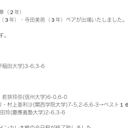
華（２年）
（３年）・寺田美邑（３年）ペアが出場いたしました。
す。
稲田大学)3-6,3-6
若狭玲弥(信州大学)6-0,6-0
・村上亜利沙(関西学院大学)7-5,2-6,6-3→ベスト１
田玲(慶應義塾大学)2-6,3-6
インカレ本戦の全日程が終了致しました。