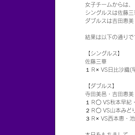
女子チームからは、
シングルスは佐藤三
ダブルスは吉田恵美
結果は以下の通りで
【シングルス】
佐藤三華
１Ｒ× VS日比沙織(早
【ダブルス】
寺田美邑・吉田恵美
１Ｒ◯ VS秋本早紀・
２Ｒ◯ VS山本みどり
３Ｒ× VS西本恵・池
本日をもちまして、