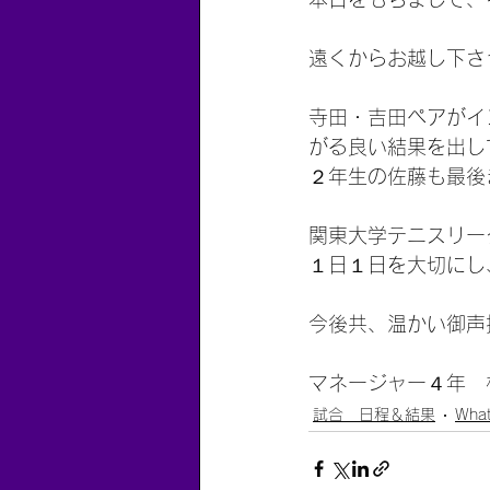
遠くからお越し下さ
寺田・吉田ペアがイ
がる良い結果を出し
２年生の佐藤も最後
関東大学テニスリー
１日１日を大切にし
今後共、温かい御声
マネージャー４年　
試合 日程＆結果
What