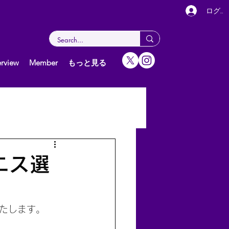
ログイ
rview
Member
もっと見る
女子（個人）
グ
ニス選
たします。