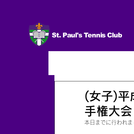
St. Paul's Tennis Club
イベント
試合 日程＆結果
男子（個人）
2014.10〜
(女子)
手権大会
本日までに行われま