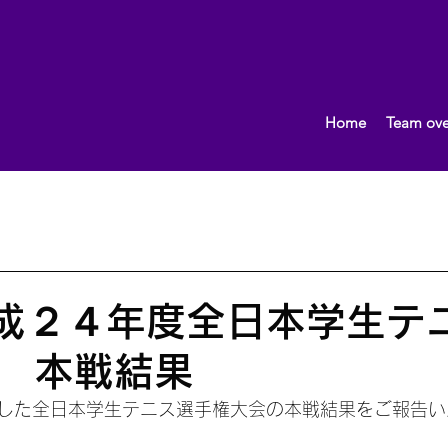
Home
Team ove
What's New!
おしらせ
2013.10〜
女子（団体）
男子（団体）
2015.10～
イベント
監督ブロ
平成２４年度全日本学生テ
 本戦結果
した全日本学生テニス選手権大会の本戦結果をご報告い