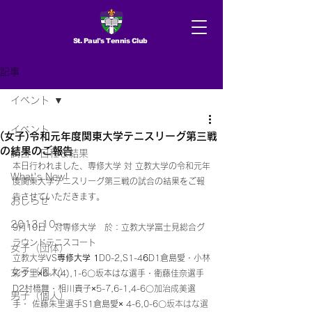
St. Paul's Tennis Club
記事
イベント
イベント
(女子)令和元年度関東大学テニスリーグ第三戦
の結果のご報告
試合 日程＆結果
本日行われました、専修大学 対 立教大学の令和元年
What's New!
度関東大学テニスリーグ第三戦の試合の結果をご報
告させていただきます。
おしらせ
2013.10〜
9月10日　対専修大学　於：立教大学富士見総合グ
ラウンドテニスコート 
女子（団体）
立教大学VS
専修大学 1
D0-2,S1-4
6
D1倉島愛・小林
女子（個人）
彩夕里×6-7(4),1-6〇坂本はな選手・衛藤佳奈選手
D2村橋舞・相川貴子×5-7,6-1,4-6〇加治成美選
男子（個人）
手・ 佐藤朱里選手S1倉島愛× 4-6,0-6〇
坂本はな選