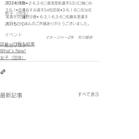
2014.10〜
手
S2村橋舞× 2-6,3-6〇湯浅里帆選手S3川口柚〇6-
3,6-1×
金澤あすみ選手
S4松田栞×3-6,1-6〇
加治成
男子（団体）
美選手
S5淺野汐香× 6-3,1-6,3-6〇佐藤朱里選
手
本日もたくさんのご声援ありがとうございました。
2015.10～
イベント
マネージャー2年　市川姫奈
試合 日程＆結果
監督ブログ
What's New!
女子（団体）
すべて表示
最新記事