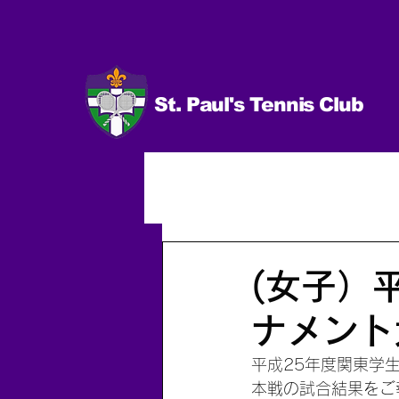
St. Paul's Tennis Club
イベント
試合 日程＆結果
男子（個人）
2014.10〜
(女子）
ナメント
平成25年度関東学
本戦の試合結果をご