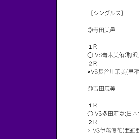
【シングルス】
◎寺田美邑
１R
◯ VS青木美侑(駒沢大
２R
×VS長谷川茉美(早稲田
◎吉田恵美
１R
◯ VS多田莉夏(日本大
２R
× VS伊藤優花(亜細亜