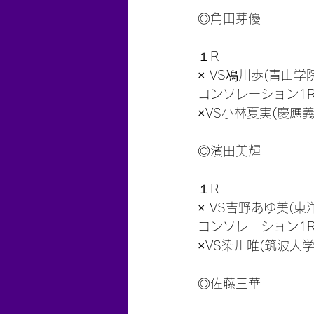
◎角田芽優
１R
× VS鳰川歩(青山学院
コンソレーション1
×VS小林夏実(慶應義
◎濱田美輝
１R
× VS吉野あゆ美(東
コンソレーション1
×VS染川唯(筑波大学)
◎佐藤三華