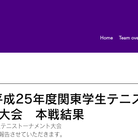
Home
Team ove
What's New!
おしらせ
2013.10〜
女子（団体）
男子（団体）
2015.10～
イベント
監督ブロ
平成25年度関東学生テニ
大会 本戦結果
生テニストーナメント大会
報告させていただきます。