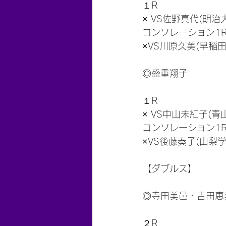
１R
× VS佐野真代(明治大学
コンソレーション1
×VS川原久美(早稲田
◎盛重翔子
１R
× VS中山未紅子(青山
コンソレーション1
×VS後藤奏子(山梨学
【ダブルス】
◎寺田美邑・吉田恵
２R