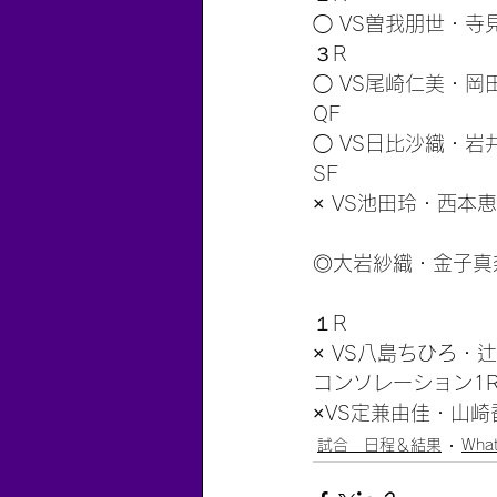
◯ VS曽我朋世・寺見
３R
◯ VS尾崎仁美・岡田優
QF
◯ VS日比沙織・岩井
SF
× VS池田玲・西本恵(
◎大岩紗織・金子真
１R
× VS八島ちひろ・辻本
コンソレーション1
×VS定兼由佳・山崎香
試合 日程＆結果
What